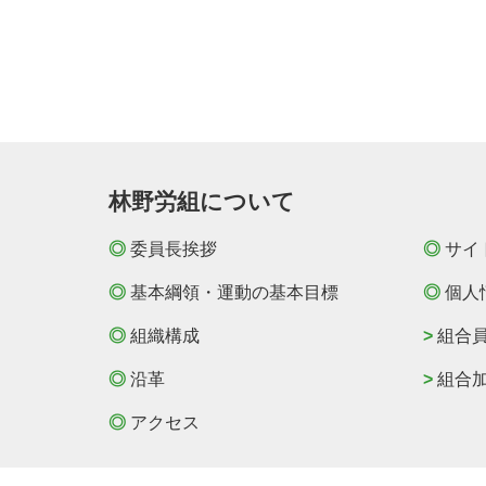
林野労組について
◎
委員長挨拶
◎
サイ
◎
基本綱領・運動の基本目標
◎
個人
◎
組織構成
>
組合
◎
沿革
>
組合
◎
アクセス